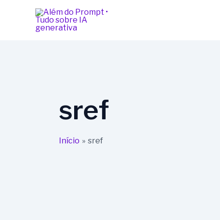
Ir
para
o
conteúdo
sref
Início
sref