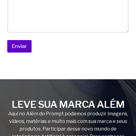
-
m
a
i
l
Enviar
LEVE SUA MARCA ALÉM
Aqui no Além do Prompt podemos produzir imagens,
vídeos, matérias e muito mais com sua marca e seus
produtos. Participar desse novo mundo de