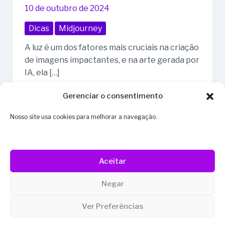
Gere
10 de outubro de 2024
imagens
Dicas
Midjourney
como
expert.
A luz é um dos fatores mais cruciais na criação
de imagens impactantes, e na arte gerada por
IA, ela […]
Gerenciar o consentimento
Read More »
Nosso site usa cookies para melhorar a navegação.
Aceitar
Negar
Instagram
YouTube
Linkedin
TikTok
Ver Preferências
Além do Prompt © 2026