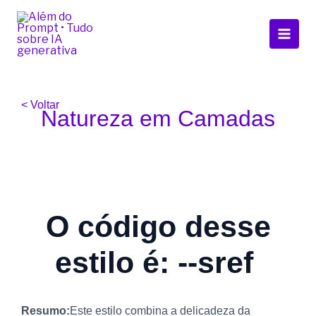
Ir
Main
para
Men
o
conteúdo
< Voltar
Natureza em Camadas
O código desse
estilo é: --sref
Resumo:
Este estilo combina a delicadeza da