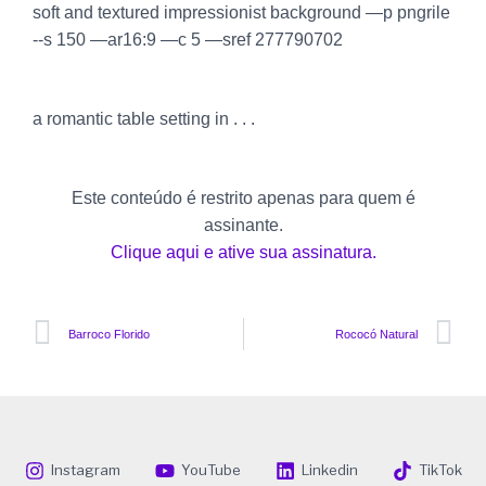
soft and textured impressionist background —p pngrile
--s 150 —ar16:9 —c 5 —sref 277790702
a romantic table setting in . . .
Este conteúdo é restrito apenas para quem é
assinante.
Clique aqui e ative sua assinatura.
Anterior
P
Barroco Florido
Rococó Natural
Instagram
YouTube
Linkedin
TikTok