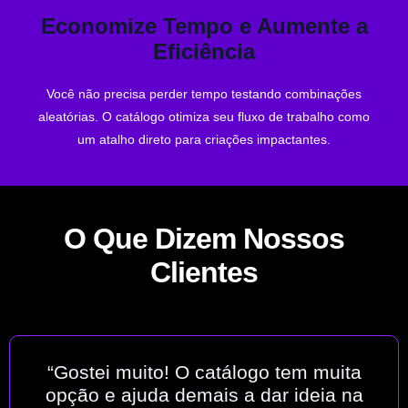
Economize Tempo e Aumente a
você ganhará conhecimento prático sobre estilos de IA.
Eficiência
Ao explorar as descrições detalhadas e técnicas visuais,
Você não precisa perder tempo testando combinações
Conhecimento de IA
aleatórias. O catálogo otimiza seu fluxo de trabalho como
Aprimore suas Habilidades e
um atalho direto para criações impactantes.
O Que Dizem Nossos
Clientes
“Gostei muito! O catálogo tem muita
opção e ajuda demais a dar ideia na