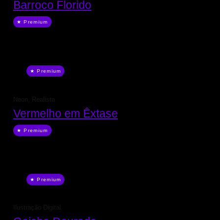
Barroco Florido
★ Premium
★ Premium
Neon
,
Realista
Vermelho em Êxtase
★ Premium
★ Premium
Ilustração Digital