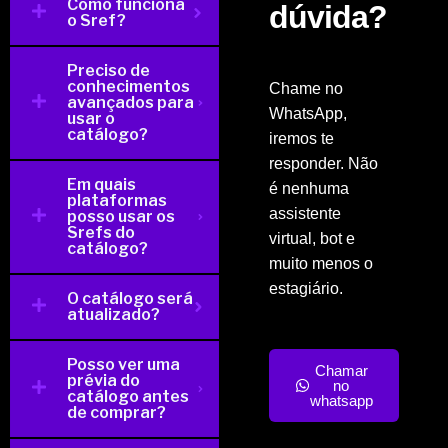
Como funciona
dúvida?
o Sref?
Preciso de
conhecimentos
Chame no
avançados para
WhatsApp,
usar o
catálogo?
iremos te
responder. Não
Em quais
é nenhuma
plataformas
assistente
posso usar os
Srefs do
virtual, bot e
catálogo?
muito menos o
estagiário.
O catálogo será
atualizado?
Posso ver uma
Chamar
prévia do
no
catálogo antes
whatsapp
de comprar?