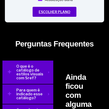
ESCOLHER PLANO
Perguntas Frequentes
O que é o
catálogo de
estilos visuais
Ainda
com Sref?
ficou
Para quem é
com
indicado esse
catálogo?
alguma