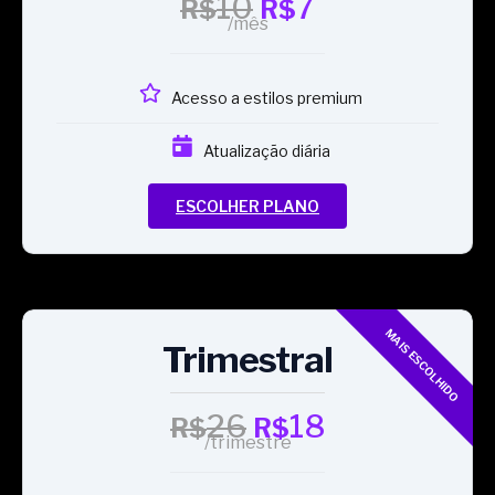
10
7
R$
R$
/mês
Acesso a estilos premium
Atualização diária
ESCOLHER PLANO
Trimestral
26
18
R$
R$
/trimestre