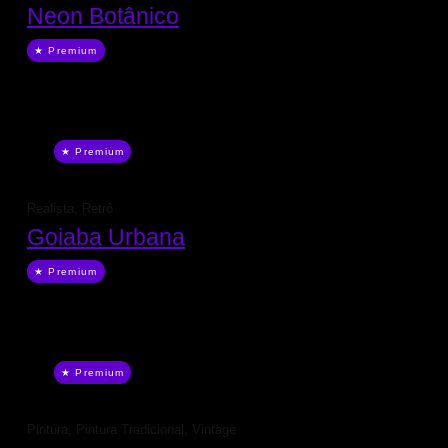
Neon Botânico
★ Premium
★ Premium
Realista
,
Retrô
Goiaba Urbana
★ Premium
★ Premium
Pintura
,
Pintura Tradicional
,
Vintage