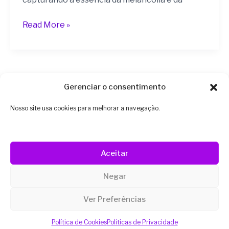
Read More »
Gerenciar o consentimento
1
2
Next
→
Nosso site usa cookies para melhorar a navegação.
Aceitar
Instagram
YouTube
Linkedin
TikTok
Negar
Além do Prompt © 2026
Ver Preferências
Política de Cookies
Políticas de Privacidade