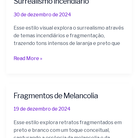
Surrealismo Incendiário
Incendiário
30 de dezembro de 2024
Esse estilo visual explora o surrealismo através
de temas incendiários e fragmentação,
trazendo tons intensos de laranja e preto que
Read More »
Fragmentos de Melancolia
Fragmentos
de
19 de dezembro de 2024
Melancolia
Esse estilo explora retratos fragmentados em
preto e branco com um toque conceitual,
capturando a essência da melancolia e da