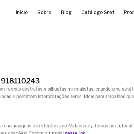
Início
Sobre
Blog
Catálogo Sref
Pro
f
918110243
m formas abstratas e silhuetas minimalistas, criando uma estéti
ndas e permitem interpretações livres. Ideal para trabalhos q
a criar imagens de referência no MidJourney, temos um tutorial 
as criações! Confira o tutorial
neste link
.