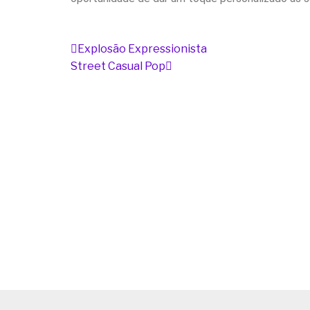
Anterior
Próximo
Explosão Expressionista
Street Casual Pop