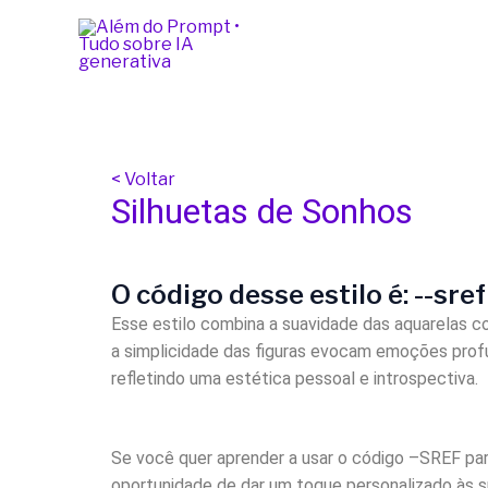
Ir
para
o
conteúdo
< Voltar
Silhuetas de Sonhos
O código desse estilo é: --sre
Esse estilo combina a suavidade das aquarelas co
a simplicidade das figuras evocam emoções profu
refletindo uma estética pessoal e introspectiva.
Se você quer aprender a usar o código –SREF par
oportunidade de dar um toque personalizado às su