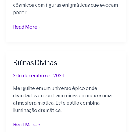
cósmicos com figuras enigmáticas que evocam
poder
Read More »
Ruínas Divinas
Ruínas
Divinas
2 de dezembro de 2024
Mergulhe em um universo épico onde
divindades encontram ruínas em meio a uma
atmosfera mística. Este estilo combina
iluminação dramática,
Read More »