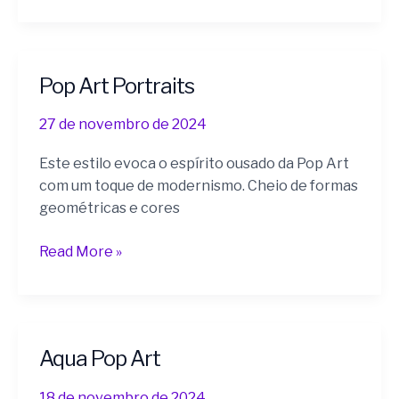
Pop Art Portraits
Pop
Art
27 de novembro de 2024
Portraits
Este estilo evoca o espírito ousado da Pop Art
com um toque de modernismo. Cheio de formas
geométricas e cores
Read More »
Aqua Pop Art
Aqua
Pop
18 de novembro de 2024