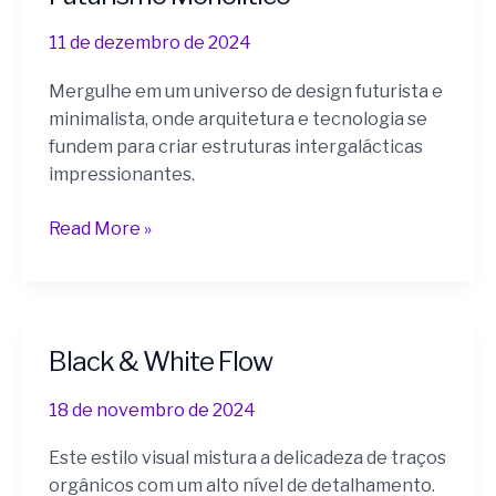
Monolítico
11 de dezembro de 2024
Mergulhe em um universo de design futurista e
minimalista, onde arquitetura e tecnologia se
fundem para criar estruturas intergalácticas
impressionantes.
Read More »
Black & White Flow
Black
&
18 de novembro de 2024
White
Flow
Este estilo visual mistura a delicadeza de traços
orgânicos com um alto nível de detalhamento.